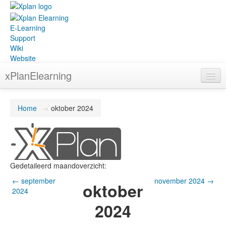
E-Learning
Support
Wiki
Website
xPlanElearning
Nederlands (nl)
Home
→
oktober 2024
Je bent niet ingelogd (
Login
)
Gedetaileerd maandoverzicht:
←
september
november 2024
→
oktober
2024
2024